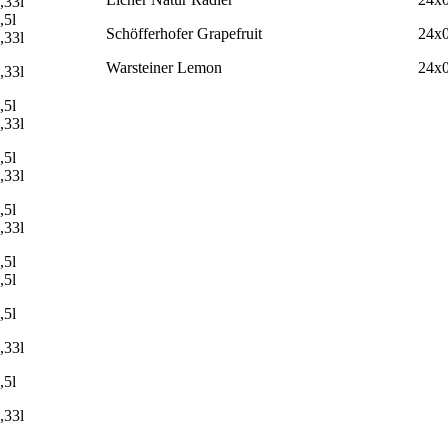
,33l
,5l
Schöfferhofer Grapefruit
24x0
,33l
Warsteiner Lemon
24x0
,33l
,5l
,33l
,5l
,33l
,5l
,33l
,5l
,5l
,5l
,33l
,5l
,33l