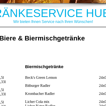
RÄNKESERVICE HU
Wir bieten Ihnen Service nach Ihren Wünschen!
 Biere & Biermischgetränke
Biermischgetränke
,5l
Beck's Green Lemon
24x0
,33l
Bitburger Radler
24x0
,5l
Krombacher Radler
24x0
,33l
Licher Cola mix
24x0
,5l
Licher Natur Radler
24x0