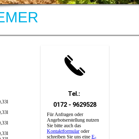
EMER
Tel.:
,33l
0172 - 9629528
,33l
Für Anfragen oder
Angebotserstellung nutzen
,33l
Sie bitte auch das
Kontaktformular
oder
,33l
schreiben Sie uns eine
E-
,33l